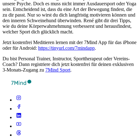
unsere Psyche. Doch es muss nicht immer Ausdauersport oder Yoga
sein. Entscheidend ist, dass du eine Art der Bewegung findest, die
zu dir passt. Nur so wirst du dich langfristig motivieren können und
den inneren Schweinehund überwinden. René gibt dir drei Tipps,
wie du deine Körperwahrnehmung verbesserst und herausfindest,
welcher Sport dich glücklich macht.
Jetzt kostenfrei Meditieren lernen mit der 7Mind App für das iPhone
oder für Android:
https://tinyurl.com/7mindapp
.
Du bist Per­so­nal Trai­ner, Instruc­tor, Sport­the­ra­peut oder Ver­eins-
Coach? Dann regis­triere dich jetzt kos­ten­frei für deinen exklu­si­ven
3-Monats-Zugang zu
7Mind Sport
.