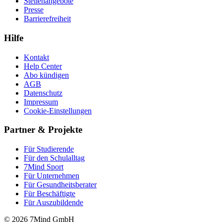
Stellenangebote
Presse
Barrierefreiheit
Hilfe
Kontakt
Help Center
Abo kündigen
AGB
Datenschutz
Impressum
Cookie-Einstellungen
Partner & Projekte
Für Stu­die­rende
Für den Schulalltag
7Mind Sport
Für Unter­neh­men
Für Gesund­heits­be­ra­ter
Für Beschäftigte
Für Auszubildende
© 2026 7Mind GmbH