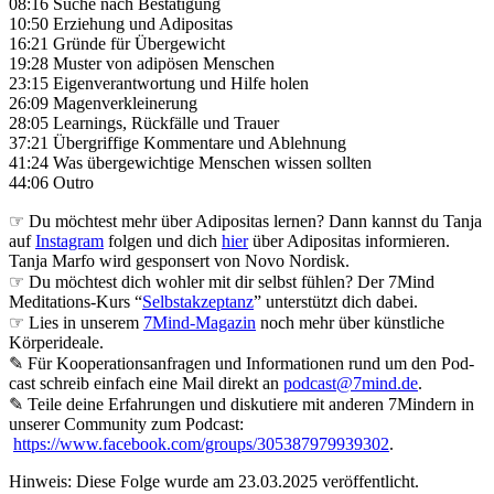
08:16 Suche nach Bestätigung
10:50 Erziehung und Adipositas
16:21 Gründe für Übergewicht
19:28 Muster von adipösen Menschen
23:15 Eigenverantwortung und Hilfe holen
26:09 Magenverkleinerung
28:05 Learnings, Rückfälle und Trauer
37:21 Übergriffige Kommentare und Ablehnung
41:24 Was übergewichtige Menschen wissen sollten
44:06 Outro
☞ Du möchtest mehr über Adipositas lernen? Dann kannst du Tanja
auf
Instagram
folgen und dich
hier
über Adipositas informieren.
Tanja Marfo wird gesponsert von Novo Nordisk.
☞ Du möchtest dich wohler mit dir selbst fühlen? Der 7Mind
Meditations-Kurs “
Selbstakzeptanz
” unterstützt dich dabei.
☞ Lies in unserem
7Mind-Magazin
noch mehr über künstliche
Körperideale.
✎ Für Koope­ra­ti­ons­an­fra­gen und Infor­ma­tio­nen rund um den Pod­
cast schreib ein­fach eine Mail direkt an
podcast@7mind.de
.
✎ Teile deine Erfahrungen und diskutiere mit anderen 7Mindern in
unserer Community zum Podcast:
https://www.facebook.com/groups/305387979939302
.
Hinweis: Diese Folge wurde am 23.03.2025 veröffentlicht.