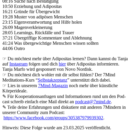
08:16 Suche nach Bestätigung
10:50 Erziehung und Adipositas
16:21 Gründe für Übergewicht
19:28 Muster von adipösen Menschen
23:15 Eigenverantwortung und Hilfe holen
26:09 Magenverkleinerung
28:05 Learnings, Rückfälle und Trauer
37:21 Übergriffige Kommentare und Ablehnung
41:24 Was übergewichtige Menschen wissen sollten
44:06 Outro
☞ Du möchtest mehr über Adipositas lernen? Dann kannst du Tanja
auf
Instagram
folgen und dich
hier
über Adipositas informieren.
Tanja Marfo wird gesponsert von Novo Nordisk.
☞ Du möchtest dich wohler mit dir selbst fühlen? Der 7Mind
Meditations-Kurs “
Selbstakzeptanz
” unterstützt dich dabei.
☞ Lies in unserem
7Mind-Magazin
noch mehr über künstliche
Körperideale.
✎ Für Koope­ra­ti­ons­an­fra­gen und Infor­ma­tio­nen rund um den Pod­
cast schreib ein­fach eine Mail direkt an
podcast@7mind.de
.
✎ Teile deine Erfahrungen und diskutiere mit anderen 7Mindern in
unserer Community zum Podcast:
https://www.facebook.com/groups/305387979939302
.
Hinweis: Diese Folge wurde am 23.03.2025 veröffentlicht.