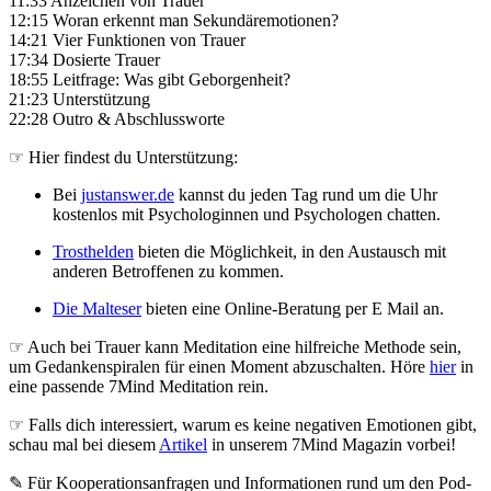
11:33 Anzeichen von Trauer
12:15 Woran erkennt man Sekundäremotionen?
14:21 Vier Funktionen von Trauer
17:34 Dosierte Trauer
18:55 Leitfrage: Was gibt Geborgenheit?
21:23 Unterstützung
22:28 Outro & Abschlussworte
☞ Hier findest du Unterstützung:
Bei
justanswer.de
kannst du jeden Tag rund um die Uhr
kostenlos mit Psychologinnen und Psychologen chatten.
Trosthelden
bieten die Möglichkeit, in den Austausch mit
anderen Betroffenen zu kommen.
Die Malteser
bieten eine Online-Beratung per E Mail an.
☞ Auch bei Trauer kann Meditation eine hilfreiche Methode sein,
um Gedankenspiralen für einen Moment abzuschalten. Höre
hier
in
eine passende 7Mind Meditation rein.
☞ Falls dich interessiert, warum es keine negativen Emotionen gibt,
schau mal bei diesem
Artikel
in unserem 7Mind Magazin vorbei!
✎ Für Koope­ra­ti­ons­an­fra­gen und Infor­ma­tio­nen rund um den Pod­