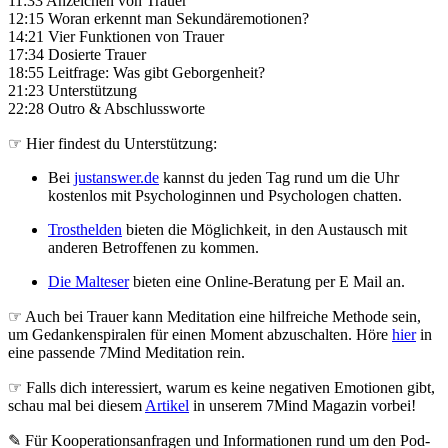
11:33 Anzeichen von Trauer
12:15 Woran erkennt man Sekundäremotionen?
14:21 Vier Funktionen von Trauer
17:34 Dosierte Trauer
18:55 Leitfrage: Was gibt Geborgenheit?
21:23 Unterstützung
22:28 Outro & Abschlussworte
☞ Hier findest du Unterstützung:
Bei
justanswer.de
kannst du jeden Tag rund um die Uhr
kostenlos mit Psychologinnen und Psychologen chatten.
Trosthelden
bieten die Möglichkeit, in den Austausch mit
anderen Betroffenen zu kommen.
Die Malteser
bieten eine Online-Beratung per E Mail an.
☞ Auch bei Trauer kann Meditation eine hilfreiche Methode sein,
um Gedankenspiralen für einen Moment abzuschalten. Höre
hier
in
eine passende 7Mind Meditation rein.
☞ Falls dich interessiert, warum es keine negativen Emotionen gibt,
schau mal bei diesem
Artikel
in unserem 7Mind Magazin vorbei!
✎ Für Koope­ra­ti­ons­an­fra­gen und Infor­ma­tio­nen rund um den Pod­