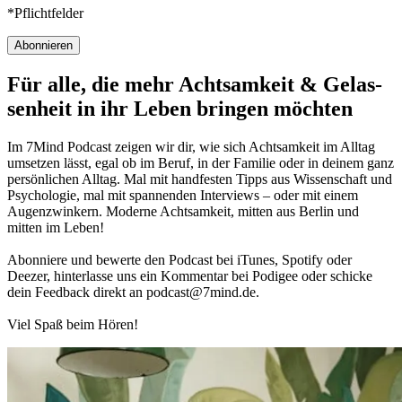
*Pflichtfelder
Abonnieren
Für alle, die mehr Acht­sam­keit & Gelas­
sen­heit in ihr Leben brin­gen möch­ten
Im 7Mind Pod­cast zeigen wir dir, wie sich Acht­sam­keit im Alltag
umset­zen lässt, egal ob im Beruf, in der Fami­lie oder in deinem ganz
per­sön­li­chen Alltag. Mal mit hand­fes­ten Tipps aus Wis­sen­schaft und
Psy­cho­lo­gie, mal mit spannenden Interviews – oder mit einem
Augen­zwin­kern. Moderne Acht­sam­keit, mitten aus Berlin und
mitten im Leben!
Abon­niere und bewerte den Pod­cast bei iTunes, Spo­tify oder
Deezer, hin­ter­lasse uns ein Kom­men­tar bei Podigee oder schi­cke
dein Feed­back direkt an podcast@​7​mind.​de.
Viel Spaß beim Hören!