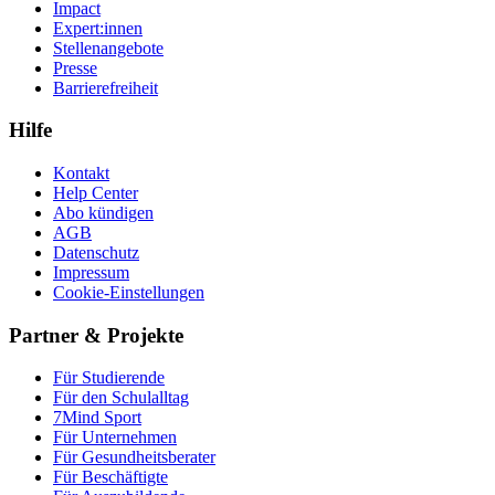
Impact
Expert:innen
Stellenangebote
Presse
Barrierefreiheit
Hilfe
Kontakt
Help Center
Abo kündigen
AGB
Datenschutz
Impressum
Cookie-Einstellungen
Partner & Projekte
Für Stu­die­rende
Für den Schulalltag
7Mind Sport
Für Unter­neh­men
Für Gesund­heits­be­ra­ter
Für Beschäftigte