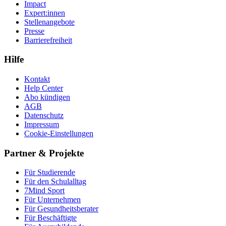
Impact
Expert:innen
Stellenangebote
Presse
Barrierefreiheit
Hilfe
Kontakt
Help Center
Abo kündigen
AGB
Datenschutz
Impressum
Cookie-Einstellungen
Partner & Projekte
Für Stu­die­rende
Für den Schulalltag
7Mind Sport
Für Unter­neh­men
Für Gesund­heits­be­ra­ter
Für Beschäftigte