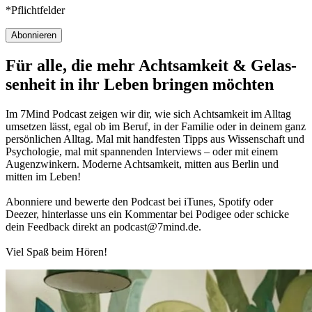
*Pflichtfelder
Abonnieren
Für alle, die mehr Acht­sam­keit & Gelas­
sen­heit in ihr Leben brin­gen möch­ten
Im 7Mind Pod­cast zeigen wir dir, wie sich Acht­sam­keit im Alltag
umset­zen lässt, egal ob im Beruf, in der Fami­lie oder in deinem ganz
per­sön­li­chen Alltag. Mal mit hand­fes­ten Tipps aus Wis­sen­schaft und
Psy­cho­lo­gie, mal mit spannenden Interviews – oder mit einem
Augen­zwin­kern. Moderne Acht­sam­keit, mitten aus Berlin und
mitten im Leben!
Abon­niere und bewerte den Pod­cast bei iTunes, Spo­tify oder
Deezer, hin­ter­lasse uns ein Kom­men­tar bei Podigee oder schi­cke
dein Feed­back direkt an podcast@​7​mind.​de.
Viel Spaß beim Hören!