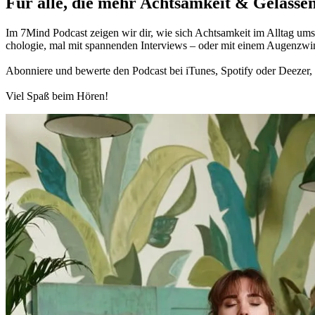
Für alle, die mehr Acht­sam­keit & Gelas­sen
Im 7Mind Pod­cast zeigen wir dir, wie sich Acht­sam­keit im Alltag umset
cho­lo­gie, mal mit spannenden Interviews – oder mit einem Augen­zwi
Abon­niere und bewerte den Pod­cast bei iTunes, Spo­tify oder Deezer, h
Viel Spaß beim Hören!