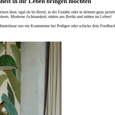
­heit in ihr Leben brin­gen möch­ten
­zen lässt, egal ob im Beruf, in der Fami­lie oder in deinem ganz per­sön­
n­kern. Moderne Acht­sam­keit, mitten aus Berlin und mitten im Leben!
in­ter­lasse uns ein Kom­men­tar bei Podigee oder schi­cke dein Feed­bac