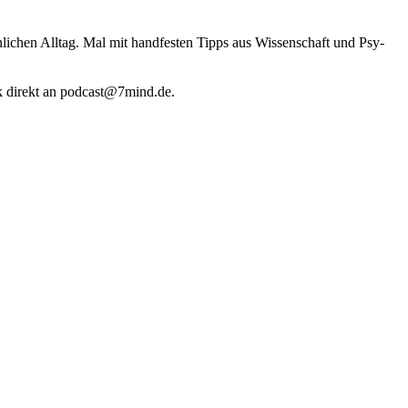
li­chen Alltag. Mal mit hand­fes­ten Tipps aus Wis­sen­schaft und Psy­
k direkt an podcast@​7​mind.​de.