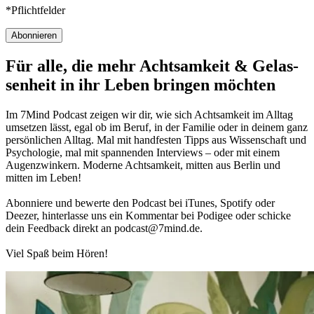
*Pflichtfelder
Abonnieren
Für alle, die mehr Acht­sam­keit & Gelas­
sen­heit in ihr Leben brin­gen möch­ten
Im 7Mind Pod­cast zeigen wir dir, wie sich Acht­sam­keit im Alltag
umset­zen lässt, egal ob im Beruf, in der Fami­lie oder in deinem ganz
per­sön­li­chen Alltag. Mal mit hand­fes­ten Tipps aus Wis­sen­schaft und
Psy­cho­lo­gie, mal mit spannenden Interviews – oder mit einem
Augen­zwin­kern. Moderne Acht­sam­keit, mitten aus Berlin und
mitten im Leben!
Abon­niere und bewerte den Pod­cast bei iTunes, Spo­tify oder
Deezer, hin­ter­lasse uns ein Kom­men­tar bei Podigee oder schi­cke
dein Feed­back direkt an podcast@​7​mind.​de.
Viel Spaß beim Hören!