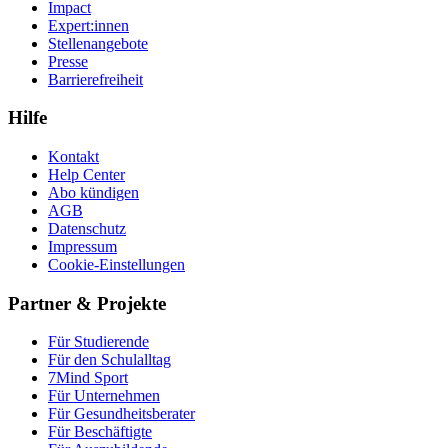
Impact
Expert:innen
Stellenangebote
Presse
Barrierefreiheit
Hilfe
Kontakt
Help Center
Abo kündigen
AGB
Datenschutz
Impressum
Cookie-Einstellungen
Partner & Projekte
Für Stu­die­rende
Für den Schulalltag
7Mind Sport
Für Unter­neh­men
Für Gesund­heits­be­ra­ter
Für Beschäftigte