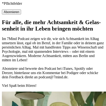
*Pflichtfelder
Abonnieren
Für alle, die mehr Acht­sam­keit & Gelas­
sen­heit in ihr Leben brin­gen möch­ten
Im 7Mind Pod­cast zeigen wir dir, wie sich Acht­sam­keit im Alltag
umset­zen lässt, egal ob im Beruf, in der Fami­lie oder in deinem ganz
per­sön­li­chen Alltag. Mal mit hand­fes­ten Tipps aus Wis­sen­schaft und
Psy­cho­lo­gie, mal mit spannenden Interviews – oder mit einem
Augen­zwin­kern. Moderne Acht­sam­keit, mitten aus Berlin und
mitten im Leben!
Abon­niere und bewerte den Pod­cast bei iTunes, Spo­tify oder
Deezer, hin­ter­lasse uns ein Kom­men­tar bei Podigee oder schi­cke
dein Feed­back direkt an podcast@​7​mind.​de.
Viel Spaß beim Hören!