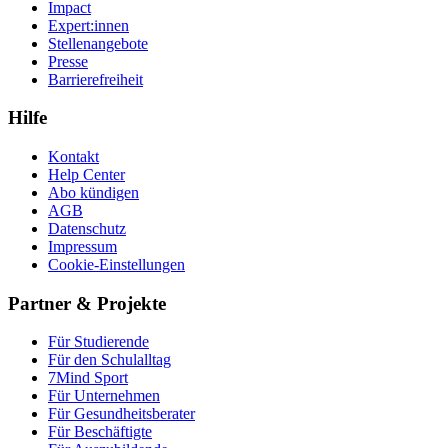
Impact
Expert:innen
Stellenangebote
Presse
Barrierefreiheit
Hilfe
Kontakt
Help Center
Abo kündigen
AGB
Datenschutz
Impressum
Cookie-Einstellungen
Partner & Projekte
Für Stu­die­rende
Für den Schulalltag
7Mind Sport
Für Unter­neh­men
Für Gesund­heits­be­ra­ter
Für Beschäftigte