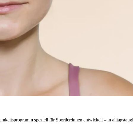
.
ts­pro­gramm spe­zi­ell für Sportler:innen ent­wi­ckelt – in all­tags­taug­li