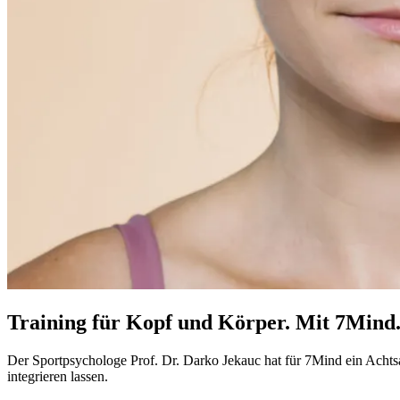
Training für Kopf und Körper. Mit 7Mind
Der Sport­psy­cho­loge Prof. Dr. Darko Jekauc hat für 7Mind ein Acht­sam­kei
inte­grie­ren lassen.