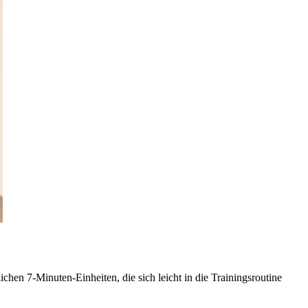
­chen 7-Minu­ten-Ein­hei­ten, die sich leicht in die Trai­nings­rou­tine