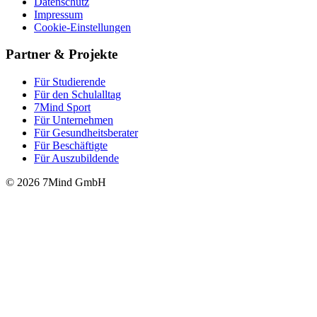
Datenschutz
Impressum
Cookie-Einstellungen
Partner & Projekte
Für Stu­die­rende
Für den Schulalltag
7Mind Sport
Für Unter­neh­men
Für Gesund­heits­be­ra­ter
Für Beschäftigte
Für Auszubildende
© 2026 7Mind GmbH