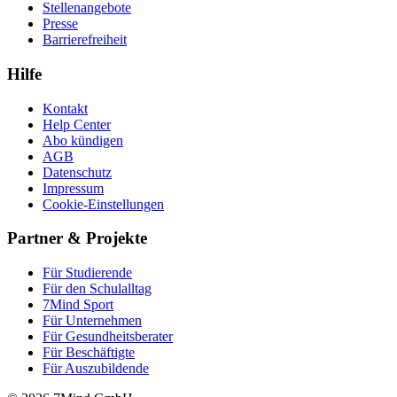
Stellenangebote
Presse
Barrierefreiheit
Hilfe
Kontakt
Help Center
Abo kündigen
AGB
Datenschutz
Impressum
Cookie-Einstellungen
Partner & Projekte
Für Stu­die­rende
Für den Schulalltag
7Mind Sport
Für Unter­neh­men
Für Gesund­heits­be­ra­ter
Für Beschäftigte
Für Auszubildende