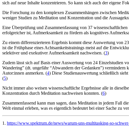
sich auf neue Inhalte konzentrieren. So kann sich auch der eigene Foku
Die Forschung zu den komplexen Zusammenhängen zwischen Meditatio
weniger Studien zu Meditation und Konzentration und die Aussagekraft
Eine Überprüfung und Zusammenfassung von 37 wissenschaftlichen Ein
erfolgreicher ist, Aufmerksamkeit zu fördern als kognitives Aufmerksa
Zu einem differenzierteren Ergebnis kommt diese Auswertung von 23 E
ist die Frühphase eines Achtsamkeitstrainings meist auf die Entwic
selektiver und exekutiver Aufmerksamkeit nachweisen. (
3
)
Zudem lässt sich auf Basis einer Auswertung von 24 Einzelstudien 
Wandering” (dt. ungefähr “Abwandern der Gedanken”) vermindern kann
Autor:innen anmerken. (
4
) Diese Studienauswertung schließlich sieht
(
5
)
Nicht immer also weisen wissenschaftliche Ergebnisse alle in diesel
Konzentration durch Meditation nachweisen konnten. (
6
)
Zusammenfassend kann man sagen, dass Meditation in jedem Fall die 
Welt einmal erleben, was es eigentlich bedeutet bei einer Sache zu ve
1.
https://www.spektrum.de/news/warum-uns-multitasking-so-schwer-