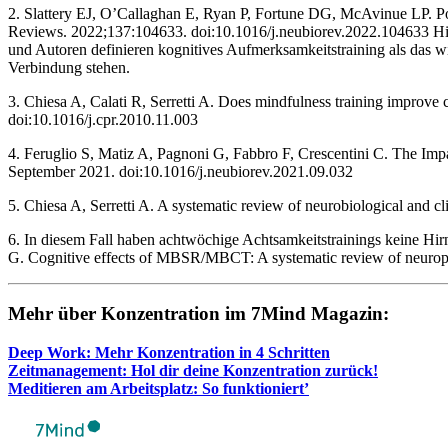
2. Slattery EJ, O’Callaghan E, Ryan P, Fortune DG, McAvinue LP. Popu
Reviews. 2022;137:104633. doi:10.1016/j.neubiorev.2022.104633 ‌Hi
und Autoren definieren kognitives Aufmerksamkeitstraining als das w
Verbindung stehen.
3. Chiesa A, Calati R, Serretti A. Does mindfulness training improve
doi:10.1016/j.cpr.2010.11.003 ‌
4. Feruglio S, Matiz A, Pagnoni G, Fabbro F, Crescentini C. The Im
September 2021. doi:10.1016/j.neubiorev.2021.09.032
5. Chiesa A, Serretti A. A systematic review of neurobiological and 
6. In diesem Fall haben achtwöchige Achtsamkeitstrainings keine H
G. Cognitive effects of MBSR/MBCT: A systematic review of neurop
Mehr über Kon­zen­tra­tion im 7Mind Maga­zin:
Deep Work: Mehr Kon­zen­tra­tion in 4 Schrit­ten
Zeit­ma­nage­ment: Hol dir deine Kon­zen­tra­tion zurück!
Medi­tie­ren am Arbeits­platz: So funktioniert’