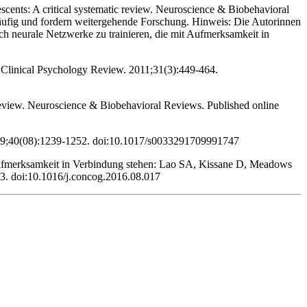
scents: A critical systematic review. Neuroscience & Biobehavioral
äufig und fordern weitergehende Forschung. Hinweis: Die Autorinnen
ch neurale Netzwerke zu trainieren, die mit Aufmerksamkeit in
s. Clinical Psychology Review. 2011;31(3):449-464.
Review. Neuroscience & Biobehavioral Reviews. Published online
 2009;40(08):1239-1252. doi:10.1017/s0033291709991747 ‌
 Aufmerksamkeit in Verbindung stehen: Lao SA, Kissane D, Meadows
3. doi:10.1016/j.concog.2016.08.017