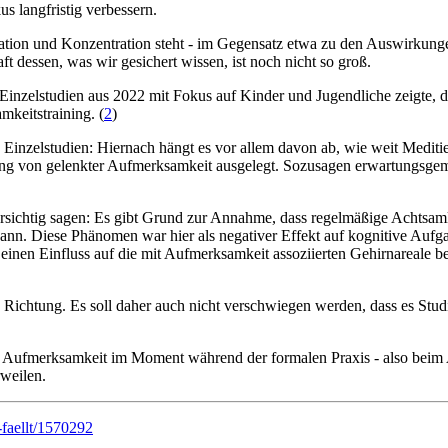
s langfristig verbessern.
n und Konzentration steht - im Gegensatz etwa zu den Auswirkungen 
 dessen, was wir gesichert wissen, ist noch nicht so groß.
zelstudien aus 2022 mit Fokus auf Kinder und Jugendliche zeigte, das
mkeitstraining. (
2
)
inzelstudien: Hiernach hängt es vor allem davon ab, wie weit Meditie
klung von gelenkter Aufmerksamkeit ausgelegt. Sozusagen erwartungsge
vorsichtig sagen: Es gibt Grund zur Annahme, dass regelmäßige Achts
. Diese Phänomen war hier als negativer Effekt auf kognitive Aufgabe
 einen Einfluss auf die mit Aufmerksamkeit assoziierten Gehirnareale b
be Richtung. Es soll daher auch nicht verschwiegen werden, dass es St
Aufmerksamkeit im Moment während der formalen Praxis - also beim Ak
rweilen.
faellt/1570292