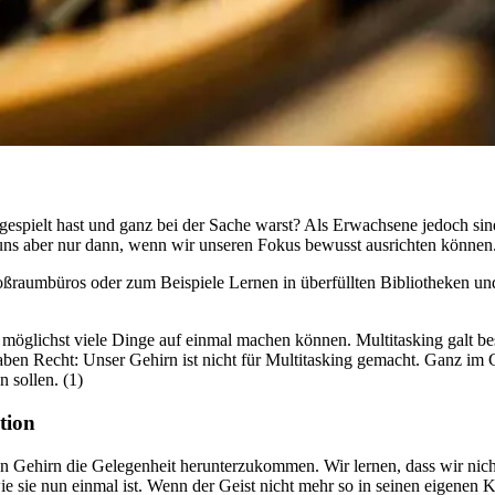
 gespielt hast und ganz bei der Sache warst? Als Erwachsene jedoch sind w
gt uns aber nur dann, wenn wir unse­ren Fokus bewusst aus­rich­ten können
­raum­bü­ros oder zum Beispiele Lernen in über­füll­ten Bibliotheken und
g­lichst viele Dinge auf einmal machen können. Mul­ti­tas­king galt beson
n Recht: Unser Gehirn ist nicht für Mul­ti­tas­king gemacht. Ganz im Gege
n sollen. (1)
tion
ten Gehirn die Gelegenheit herunterzukommen. Wir lernen, dass wir ni
e sie nun einmal ist. Wenn der Geist nicht mehr so in seinen eigenen 