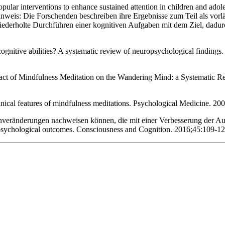
lar interventions to enhance sustained attention in children and adole
nweis: Die Forschenden beschreiben ihre Ergebnisse zum Teil als vorl
iederholte Durchführen einer kognitiven Aufgaben mit dem Ziel, dadur
 cognitive abilities? A systematic review of neuropsychological finding
pact of Mindfulness Meditation on the Wandering Mind: a Systematic 
clinical features of mindfulness meditations. Psychological Medicine.
irnveränderungen nachweisen können, die mit einer Verbesserung der
sychological outcomes. Consciousness and Cognition. 2016;45:109-12