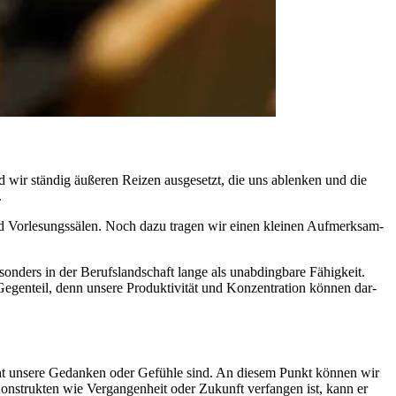
ir stän­dig äuße­ren Reizen aus­ge­setzt, die uns ablen­ken und die
.
 Vor­le­sungs­sä­len. Noch dazu tragen wir einen klei­nen Auf­merk­sam­
ders in der Berufs­land­schaft lange als unab­ding­bare Fähig­keit.
n­teil, denn unsere Pro­duk­ti­vi­tät und Kon­zen­tra­tion können dar­
cht unsere Gedanken oder Gefühle sind. An diesem Punkt können wir
Konstrukten wie Vergangenheit oder Zukunft verfangen ist, kann er