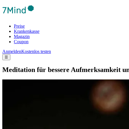
Preise
Krankenkasse
Magazin
Coupon
Anmelden
Kostenlos testen
☰
Medi­ta­tion für bes­sere Auf­merk­sam­keit un