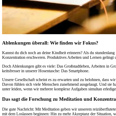
Ablenkungen überall: Wie finden wir Fokus?
Kannst du dich noch an deine Kind­heit erin­nern? Als du stun­den­lang
Kon­zen­tra­tion erschwe­ren. Pro­duk­ti­ves Arbei­ten und Lernen gelin
Doch Ablen­kun­gen gibt es viele: Das Großstadtleben, Arbei­ten in Groß
keits­fres­ser in unse­rer Hosen­ta­sche: Das Smart­phone.
Unsere Gesellschaft scheint es zu erwarten und zu belohnen, dass wir mö
Davon fühlen sich viele Men­schen zuneh­mend aus­ge­laugt. Und sie habe
un­ter leiden, wenn wir meh­rere kom­plexe Auf­ga­ben simul­tan erle­di­ge
Das sagt die Forschung zu Meditation und Konzentra
Die gute Nachricht: Mit Meditation geben wir unserem reizüberflute
mit dem Loslassen beginnen: Hin zu mehr Akzeptanz der Situation, wi