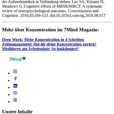
der Aufmerksamkeit in Verbindung stehen: Lao SA, Kissane D,
Meadows G. Cognitive effects of MBSR/MBCT: A systematic
review of neuropsychological outcomes. Consciousness and
Cognition. 2016;45:109-123. doi:10.1016/j.concog.2016.08.017
Mehr über Kon­zen­tra­tion im 7Mind Maga­zin:
Deep Work: Mehr Kon­zen­tra­tion in 4 Schrit­ten
Zeit­ma­nage­ment: Hol dir deine Kon­zen­tra­tion zurück!
Medi­tie­ren am Arbeits­platz: So funktioniert’
Unsere Inhalte