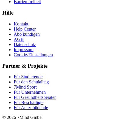
Barrierefreiheit
Hilfe
Kontakt
Help Center
Abo kündigen
AGB
Datenschutz
Impressum
Cookie-Einstellungen
Partner & Projekte
Für Stu­die­rende
Für den Schulalltag
7Mind Sport
Für Unter­neh­men
Für Gesund­heits­be­ra­ter
Für Beschäftigte
Für Auszubildende
© 2026 7Mind GmbH