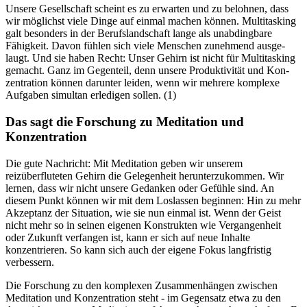
Unsere Gesellschaft scheint es zu erwarten und zu belohnen, dass
wir mög­lichst viele Dinge auf einmal machen können. Mul­ti­tas­king
galt besonders in der Berufs­land­schaft lange als unab­ding­bare
Fähig­keit. Davon fühlen sich viele Men­schen zuneh­mend aus­ge­
laugt. Und sie haben Recht: Unser Gehirn ist nicht für Mul­ti­tas­king
gemacht. Ganz im Gegen­teil, denn unsere Pro­duk­ti­vi­tät und Kon­
zen­tra­tion können dar­un­ter leiden, wenn wir meh­rere kom­plexe
Auf­ga­ben simul­tan erle­di­gen sollen. (1)
Das sagt die Forschung zu Meditation und
Konzentration
Die gute Nachricht: Mit Meditation geben wir unserem
reizüberfluteten Gehirn die Gelegenheit herunterzukommen. Wir
lernen, dass wir nicht unsere Gedanken oder Gefühle sind. An
diesem Punkt können wir mit dem Loslassen beginnen: Hin zu mehr
Akzeptanz der Situation, wie sie nun einmal ist. Wenn der Geist
nicht mehr so in seinen eigenen Konstrukten wie Vergangenheit
oder Zukunft verfangen ist, kann er sich auf neue Inhalte
konzentrieren. So kann sich auch der eigene Fokus langfristig
verbessern.
Die Forschung zu den komplexen Zusammenhängen zwischen
Meditation und Konzentration steht - im Gegensatz etwa zu den