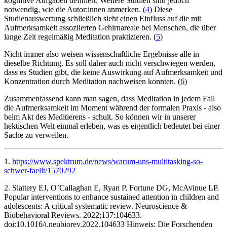
kognitive Aufgaben definiert. Weitere Studien sind jedoch
notwendig, wie die Autor:innen anmerken. (
4
) Diese
Studienauswertung schließlich sieht einen Einfluss auf die mit
Aufmerksamkeit assoziierten Gehirnareale bei Menschen, die über
lange Zeit regelmäßig Meditation praktizieren. (
5
)
Nicht immer also weisen wissenschaftliche Ergebnisse alle in
dieselbe Richtung. Es soll daher auch nicht verschwiegen werden,
dass es Studien gibt, die keine Auswirkung auf Aufmerksamkeit und
Konzentration durch Meditation nachweisen konnten. (
6
)
Zusammenfassend kann man sagen, dass Meditation in jedem Fall
die Aufmerksamkeit im Moment während der formalen Praxis - also
beim Akt des Meditierens - schult. So können wir in unserer
hektischen Welt einmal erleben, was es eigentlich bedeutet bei einer
Sache zu verweilen.
1.
https://www.spektrum.de/news/warum-uns-multitasking-so-
schwer-faellt/1570292
2. Slattery EJ, O’Callaghan E, Ryan P, Fortune DG, McAvinue LP.
Popular interventions to enhance sustained attention in children and
adolescents: A critical systematic review. Neuroscience &
Biobehavioral Reviews. 2022;137:104633.
doi:10.1016/j.neubiorev.2022.104633 ‌Hinweis: Die Forschenden