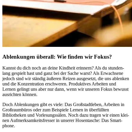
Ablenkungen überall: Wie finden wir Fokus?
Kannst du dich noch an deine Kind­heit erin­nern? Als du stun­den­
lang gespielt hast und ganz bei der Sache warst? Als Erwachsene
jedoch sind wir stän­dig äuße­ren Reizen aus­ge­setzt, die uns ablen­ken
und die Kon­zen­tra­tion erschwe­ren. Pro­duk­ti­ves Arbei­ten und
Lernen gelingt uns aber nur dann, wenn wir unse­ren Fokus bewusst
aus­rich­ten können.
Doch Ablen­kun­gen gibt es viele: Das Großstadtleben, Arbei­ten in
Groß­raum­bü­ros oder zum Beispiele Lernen in über­füll­ten
Bibliotheken und Vor­le­sungs­sä­len. Noch dazu tragen wir einen klei­
nen Auf­merk­sam­keits­fres­ser in unse­rer Hosen­ta­sche: Das Smart­
phone.