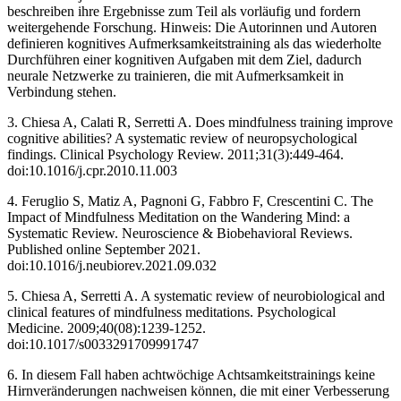
beschreiben ihre Ergebnisse zum Teil als vorläufig und fordern
weitergehende Forschung. Hinweis: Die Autorinnen und Autoren
definieren kognitives Aufmerksamkeitstraining als das wiederholte
Durchführen einer kognitiven Aufgaben mit dem Ziel, dadurch
neurale Netzwerke zu trainieren, die mit Aufmerksamkeit in
Verbindung stehen.
3. Chiesa A, Calati R, Serretti A. Does mindfulness training improve
cognitive abilities? A systematic review of neuropsychological
findings. Clinical Psychology Review. 2011;31(3):449-464.
doi:10.1016/j.cpr.2010.11.003 ‌
4. Feruglio S, Matiz A, Pagnoni G, Fabbro F, Crescentini C. The
Impact of Mindfulness Meditation on the Wandering Mind: a
Systematic Review. Neuroscience & Biobehavioral Reviews.
Published online September 2021.
doi:10.1016/j.neubiorev.2021.09.032
5. Chiesa A, Serretti A. A systematic review of neurobiological and
clinical features of mindfulness meditations. Psychological
Medicine. 2009;40(08):1239-1252.
doi:10.1017/s0033291709991747 ‌
6. In diesem Fall haben achtwöchige Achtsamkeitstrainings keine
Hirnveränderungen nachweisen können, die mit einer Verbesserung