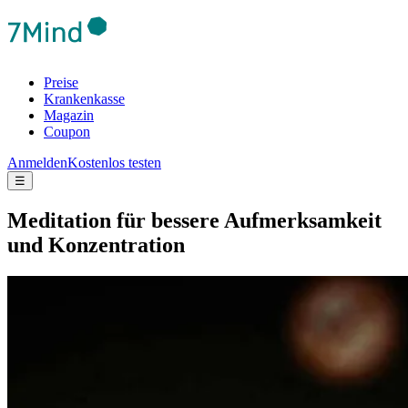
Preise
Krankenkasse
Magazin
Coupon
Anmelden
Kostenlos testen
☰
Medi­ta­tion für bes­sere Auf­merk­sam­keit
und Kon­zen­tra­tion