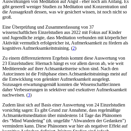
Auswirkungen von Meditation auf Angst - eher noch am Anfang. Es
gibt generell weniger Studien zu Meditation und Konzentration und
die Aussagekraft dessen, was wir gesichert wissen, ist noch nicht so
groß.
Eine Überprüfung und Zusammenfassung von 37
wissenschaftlichen Einzelstudien aus 2022 mit Fokus auf Kinder
und Jugendliche zeigte, dass Meditation verbunden mit körperlicher
Aktivität vermutlich erfolgreicher ist, Aufmerksamkeit zu fördern als
kognitives Aufmerksamkeitstraining. (
2
)
Zu einem differenzierteren Ergebnis kommt diese Auswertung von
23 Einzelstudien: Hiernach hängt es vor allem davon ab, wie weit
Meditierende auf ihrer Achtsamkeitsreise schon sind. Nach den
Autor:innen ist die Frühphase eines Achtsamkeitstrainings meist auf
die Entwicklung von gelenkter Aufmerksamkeit ausgelegt.
Sozusagen erwartungsgemäß konnten die Wissenschaftler:innen
daher Verbesserungen in selektiver und exekutiver Aufmerksamkeit
nachweisen. (
3
)
Zudem lässt sich auf Basis einer Auswertung von 24 Einzelstudien
vorsichtig sagen: Es gibt Grund zur Annahme, dass regelmäßige
Achtsamkeitsmeditation über mindestens 14 Tage das Phänomen
des “Mind Wandering” (dt. ungefähr “Abwandern der Gedanken”)
vermindern kann. Diese Phänomen war hier als negativer Effekt auf