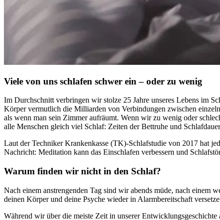
Viele von uns schlafen schwer ein – oder zu wenig
Im Durch­schnitt ver­brin­gen wir stolze 25 Jahre unse­res Lebens im Schl
Körper vermutlich die Milliarden von Verbindungen zwischen einzelnen
als wenn man sein Zimmer aufräumt. Wenn wir zu wenig oder schlecht sc
alle Menschen gleich viel Schlaf: Zeiten der Bettruhe und Schlafdauer
Laut der Techniker Krankenkasse (TK)-Schlaf­stu­die von 2017 hat jedo
Nach­richt: Meditation kann das Einschlafen verbessern und Schlafstö
Warum finden wir nicht in den Schlaf?
Nach einem anstrengenden Tag sind wir abends müde, nach einem wenig
deinen Körper und deine Psyche wieder in Alarmbereitschaft verset
Während wir über die meiste Zeit in unserer Entwicklungsgeschichte a