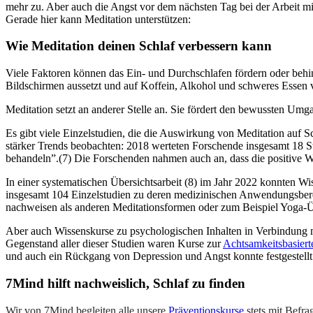
mehr zu. Aber auch die Angst vor dem nächsten Tag bei der Arbeit m
Gerade hier kann Meditation unterstützen:
Wie Medi­ta­tion deinen Schlaf ver­bes­sern kann
Viele Faktoren können das Ein- und Durchschlafen fördern oder behin
Bildschirmen aussetzt und auf Koffein, Alkohol und schweres Essen v
Meditation setzt an anderer Stelle an. Sie fördert den bewussten U
Es gibt viele Einzelstudien, die die Auswirkung von Meditation auf S
stärker Trends beobachten: 2018 werteten Forschende insgesamt 18 S
behandeln”.(7) Die Forschenden nahmen auch an, dass die positive Wir
In einer systematischen Übersichtsarbeit (8) im Jahr 2022 konnten W
insgesamt 104 Einzelstudien zu deren medizinischen Anwendungsberei
nachweisen als anderen Meditationsformen oder zum Beispiel Yoga-
Aber auch Wissenskurse zu psychologischen Inhalten in Verbindung m
Gegenstand aller dieser Studien waren Kurse zur
Achtsamkeitsbasiert
und auch ein Rückgang von Depression und Angst konnte festgestellt
7Mind hilft nachweislich, Schlaf zu finden
Wir von 7Mind begleiten alle unsere
Präventionskurse
stets mit Befra