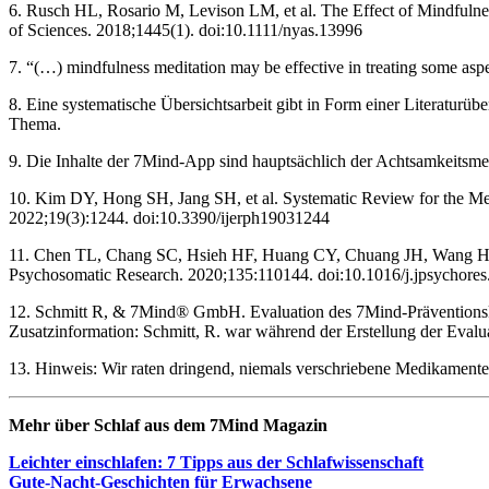
6. Rusch HL, Rosario M, Levison LM, et al. The Effect of Mindfulne
of Sciences. 2018;1445(1). doi:10.1111/nyas.13996
7. “(…) mindfulness meditation may be effective in treating some aspe
8. Eine systematische Übersichtsarbeit gibt in Form einer Literatur
Thema.
9. Die Inhalte der 7Mind-App sind hauptsächlich der Achtsamkeitsme
10. Kim DY, Hong SH, Jang SH, et al. Systematic Review for the Medi
2022;19(3):1244. doi:10.3390/ijerph19031244
11. Chen TL, Chang SC, Hsieh HF, Huang CY, Chuang JH, Wang HH. Eff
Psychosomatic Research. 2020;135:110144. doi:10.1016/j.jpsychore
12. Schmitt R, & 7Mind® GmbH. Evaluation des 7Mind-Präventionskurs
Zusatzinformation: Schmitt, R. war während der Erstellung der Eval
13. Hinweis: Wir raten dringend, niemals verschriebene Medikament
Mehr über Schlaf aus dem 7Mind Maga­zin
Leich­ter ein­schla­fen: 7 Tipps aus der Schlaf­wis­sen­schaft
Gute-Nacht-Geschich­ten für Erwach­sene