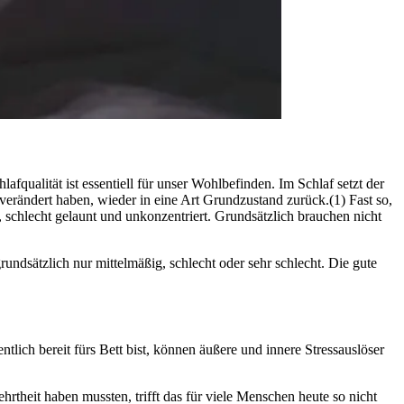
­li­tät ist essen­ti­ell für unser Wohl­be­fin­den. Im Schlaf setzt der
verändert haben, wieder in eine Art Grundzustand zurück.(1) Fast so,
 schlecht gelaunt und unkon­zen­triert. Grundsätzlich brauchen nicht
undsätzlich nur mittelmäßig, schlecht oder sehr schlecht. Die gute
ich bereit fürs Bett bist, können äußere und innere Stressauslöser
theit haben mussten, trifft das für viele Menschen heute so nicht