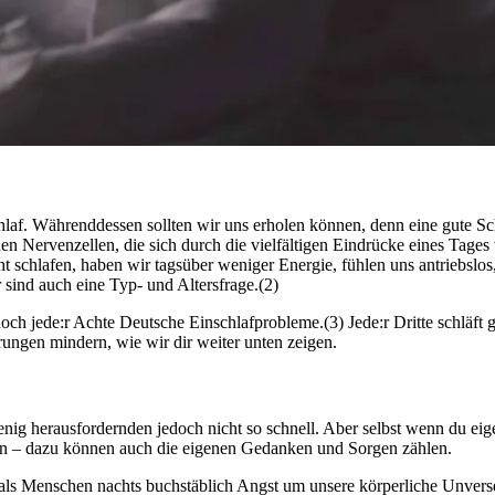
af. Währenddessen sollten wir uns erholen können, denn eine gute Schlaf­qua
 Nervenzellen, die sich durch die vielfältigen Eindrücke eines Tages 
hla­fen, haben wir tags­über weniger Ener­gie, fühlen uns antriebs­los,
 sind auch eine Typ- und Altersfrage.(2)
ch jede:r Achte Deutsche Einschlafprobleme.(3) Jede:r Dritte schläft gr
rungen mindern, wie wir dir weiter unten zeigen.
 herausfordernden jedoch nicht so schnell. Aber selbst wenn du eigentl
zen – dazu können auch die eigenen Gedanken und Sorgen zählen.
ls Menschen nachts buchstäblich Angst um unsere körperliche Unversehr