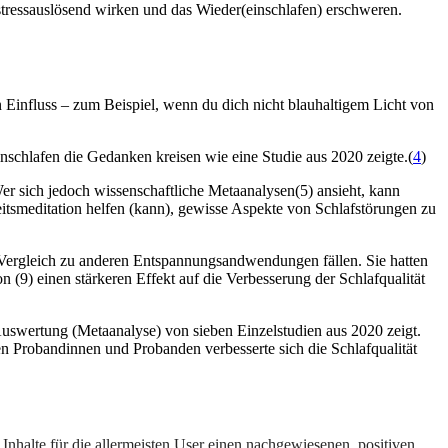
stressauslösend wirken und das Wieder(einschlafen) erschweren.
 Einfluss – zum Beispiel, wenn du dich nicht blauhaltigem Licht von
schlafen die Gedanken kreisen wie eine Studie aus 2020 zeigte.(
4
)
Wer sich jedoch wissenschaftliche Metaanalysen(5) ansieht, kann
tsmeditation helfen (kann), gewisse Aspekte von Schlafstörungen zu
im Vergleich zu anderen Entspannungsandwendungen fällen. Sie hatten
9) einen stärkeren Effekt auf die Verbesserung der Schlafqualität
Auswertung (Metaanalyse) von sieben Einzelstudien aus 2020 zeigt.
n Probandinnen und Probanden verbesserte sich die Schlafqualität
Inhalte für die allermeisten User einen nachgewiesenen, positiven