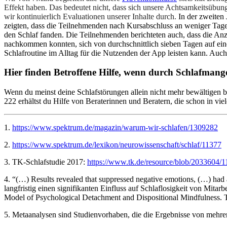
Effekt haben. Das bedeutet nicht, dass sich unsere Achtsamkeitsübung
wir kontinuierlich Evaluationen unserer Inhalte durch.
In der zweiten
zeigten, dass die Teilnehmenden nach Kursabschluss an weniger Tag
den Schlaf fanden. Die Teilnehmenden berichteten auch, dass die Anz
nachkommen konnten, sich von durchschnittlich sieben Tagen auf eine
Schlafroutine im Alltag für die Nutzenden der App leisten kann. Auch
Hier finden Betroffene Hilfe, wenn durch Schlafmangel
Wenn du meinst deine Schlafstörungen allein nicht mehr bewältigen 
222 erhältst du Hilfe von Beraterinnen und Beratern, die schon in vi
1.
https://www.spektrum.de/magazin/warum-wir-schlafen/1309282
2.
https://www.spektrum.de/lexikon/neurowissenschaft/schlaf/11377
3. TK-Schlafstudie 2017:
https://www.tk.de/resource/blob/2033604/
4. “(…) Results revealed that suppressed negative emotions, (…) had
langfristig einen signifikanten Einfluss auf Schlaflosigkeit von Mi
Model of Psychological Detachment and Dispositional Mindfulness.
5. Metaanalysen sind Studienvorhaben, die die Ergebnisse von meh