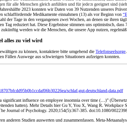
en für alle Menschen gleich anfühlen und für jede:n geeignet sind (si
 Jahreshälfte 2023 konnten wir Daten von 39 Nutzenden unseres Präve
en schlaffördernde Medikamente einnahmen (13) als vor Beginn von
“E
ahl der Tage in den vergangenen zwei Wochen, an denen sie ihren tägl
n Tag reduziert hat. Diese Ergebnisse stimmen uns optimistisch, dass 
 zukünftig werden wir die Menschen, die unsere App nutzen, regelmäßig
 alles zu viel wird
bewältigen zu können, kontaktiere bitte umgehend die
Telefonseelsorge
elen Fällen Auswege aus schwierigen Situationen aufzeigen konnten.
118707bfcdd95b0b1ccdaf06b30226ea/schlaf-gut-deutschland-data.pdf
 a significant influence on employee insomnia over time (…)” (Überset
tarbeitenden hatten). Mehr Details hier Gu Y, You X, Wang R. Workpla
 The Journal of Psychology. 2020;154(5):367-385. doi:10.1080/00223
reren anderen Studien auswerten und zusammenfassen. Meta-Metaanal