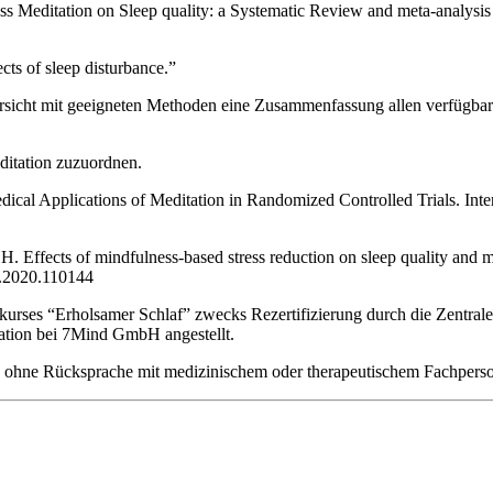
ss Meditation on Sleep quality: a Systematic Review and meta-analys
cts of sleep disturbance.”
übersicht mit geeigneten Methoden eine Zusammenfassung allen verfügb
ditation zuzuordnen.
cal Applications of Meditation in Randomized Controlled Trials. Inte
ects of mindfulness-based stress reduction on sleep quality and menta
s.2020.110144
es “Erholsamer Schlaf” zwecks Rezertifizierung durch die Zentrale P
uation bei 7Mind GmbH angestellt.
e ohne Rücksprache mit medizinischem oder therapeutischem Fachperso