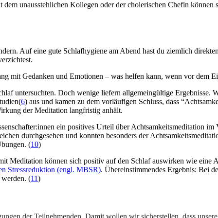
it dem unausstehlichen Kollegen oder der cholerischen Chefin können 
dern. Auf eine gute Schlafhygiene am Abend hast du ziemlich direkten
erzichtest.
mgang mit Gedanken und Emotionen – was helfen kann, wenn vor dem Ein
chlaf untersuchten. Doch wenige liefern allgemeingültige Ergebnisse. 
tudien(
6
) aus und kamen zu dem vorläufigen Schluss, dass “Achtsamkei
kung der Meditation langfristig anhält.
issenschafter:innen ein positives Urteil über Achtsamkeitsmeditation 
chen durchgesehen und konnten besonders der Achtsamkeitsmeditation (
Übungen. (
10
)
it Meditation können sich positiv auf den Schlaf auswirken wie eine 
en Stressreduktion (engl. MBSR)
. Übereinstimmendes Ergebnis: Bei de
 werden. (
11
)
gungen der Teilnehmenden. Damit wollen wir sicherstellen, dass unsere 