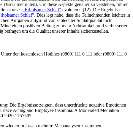
ehe Disclaimer unten). Um diese Aspekte genauer zu verstehen, führen
ntionskurses
“Erholsamer Schlaf”
evaluieren (12). Die Ergebnisse
rholsamer Schlaf”.
Dies legt nahe, dass die Teilnehmenden leichter in
ichen Aufgaben aufgrund von schlechter Schlafqualität nicht
7Mind einen positiven Beitrag zu mehr Achtsamkeit und verbesserter
 befragen um die Qualität unserer Inhalte sicherzustellen.
. Unter den kostenlosen Hotlines (0800) 111 0 111 oder (0800) 111 0
zung: Die Ergebnisse zeigten, dass unterdrückte negative Emotionen
ce Surface Acting and Employee Insomnia: A Moderated Mediation
980.2020.1757595
ysen wiederum fassen mehrere Metaanalysen zusammen.