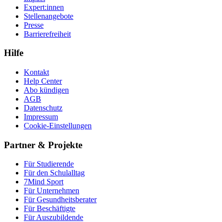
Expert:innen
Stellenangebote
Presse
Barrierefreiheit
Hilfe
Kontakt
Help Center
Abo kündigen
AGB
Datenschutz
Impressum
Cookie-Einstellungen
Partner & Projekte
Für Stu­die­rende
Für den Schulalltag
7Mind Sport
Für Unter­neh­men
Für Gesund­heits­be­ra­ter
Für Beschäftigte
Für Auszubildende