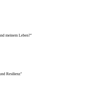
r und meinem Leben?"
nd Resilienz"