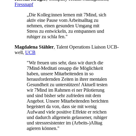
Fressnapf
„Die Kolleg:innen lernen mit 7Mind, sich
aktiv eine Pause vom Arbeitsalltag zu
nehmen, einen gesunden Umgang mit
Stress zu entwickeln, zu entspannen und
ruhiger zu schla fen."
Mag­da­lena Stäh­ler
, Talent Operations Liaison UCB­
well,
UCB
"Wir freuen uns sehr, dass wir durch die
7Mind-Meditati onsapp die Möglichkeit
haben, unsere Mitarbeitenden in so
herausfordernden Zeiten in ihrer mentalen
Gesundheit zu unterstützen! Aktuell testen
wir 7Mind im Rahmen ei ner Pilotierung
und sind bisher sehr zufrieden mit dem
Angebot. Unsere Mitarbeitenden berichten
begeistert da von, dass sie mit wenig
Aufwand viele positive Effekte er reichen
und dadurch allgemein gelassener, ruhiger
und stressresistenter im (Arbeits-)Alltag
agieren können."