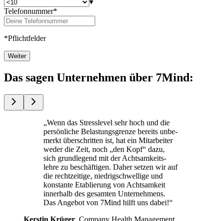
▾
Telefonnummer*
*Pflichtfelder
Weiter
Das sagen Unternehmen über 7Mind:
„Wenn das Stress­le­vel sehr hoch und die
per­sön­li­che Belas­tungs­grenze bereits unbe­
merkt über­schrit­ten ist, hat ein Mit­ar­bei­ter
weder die Zeit, noch „den Kopf“ dazu,
sich grund­le­gend mit der Acht­sam­keits­
lehre zu beschäf­ti­gen. Daher setzen wir auf
die recht­zei­tige, nied­rig­schwel­lige und
kon­stante Eta­blie­rung von Acht­sam­keit
inner­halb des gesam­ten Unterneh­mens.
Das Ange­bot von 7Mind hilft uns dabei!“
Kers­tin Krüger
, Com­pany Health Manage­ment,