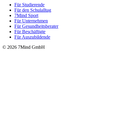
Für Stu­die­rende
Für den Schulalltag
7Mind Sport
Für Unter­neh­men
Für Gesund­heits­be­ra­ter
Für Beschäftigte
Für Auszubildende
© 2026 7Mind GmbH