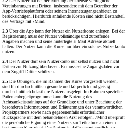
2.2
Der Nutzer hat bei der Nutzung der Dienste vertragliche
Vereinbarungen mit Dritten, insbesondere mit dem Betreiber der
App-Vertriebsplattform oder seinem Internetzugangsanbieter, zu
berücksichtigen. Hierdurch anfallende Kosten sind nicht Bestandteil
des Vertrags mit 7Mind.
2.3
Über die App kann der Nutzer ein Nutzerkonto anlegen. Bei der
Registrierung muss der Nutzer vollständige und zutreffende
Angaben machen und seine hinterlegte E-Mail-Adresse aktuell
halten. Der Nutzer kann die Kurse nur über ein solches Nutzerkonto
nutzen.
2.4
Der Nutzer darf sein Nutzerkonto nur selbst nutzen und nicht
Dritten zur Nutzung überlassen. Er muss seine Zugangsdaten vor
dem Zugriff Dritter schützen.
2.5
Die Übungen, die im Rahmen der Kurse vorgestellt werden,
sind für durchschnittlich gesunde und körperlich und geistig
durchschnittlich belastbare Nutzer ausgelegt. Im Rahmen spezieller
Patientenbegleitprogramme kann die Nutzung des
Achtsamkeitstrainings auf der Grundlage und unter Beachtung der
besonderen Informationen und Erläuterungen des verantwortlichen
Projektpartners sowie nach gegebenenfalls erforderlicher
Rücksprache mit dem behandelnden Arzt erfolgen. 7Mind überprüft
die persönliche Eignung eines Nutzers zur Teilnahme an einem
bestimmten Kurs nicht. Der Nutzer ist dafür verantwortlich, zu