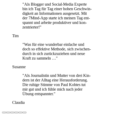
"Als Blog­ger und Social-Media Experte
bin ich Tag für Tag einer hohen Geschwin­
dig­keit an Infor­ma­tio­nen aus­ge­setzt. Mit
der 7Mind-App starte ich meinen Tag ent­
spannt und arbeite pro­duk­ti­ver und kon­
zen­trier­ter!"
Tim
"Was für eine wun­der­bar ein­fa­che und
doch so effek­tive Methode, sich zwi­schen­
durch in sich zurück­zu­zie­hen und neue
Kraft zu sam­meln …"
Susanne
"Als Jour­na­lis­tin und Mutter von drei Kin­
dern ist der Alltag eine Her­aus­for­de­rung.
Die ruhige Stimme von Paul Kohtes tut
mir gut und ich fühle mich nach jeder
Übung ent­spann­ter."
Claudia