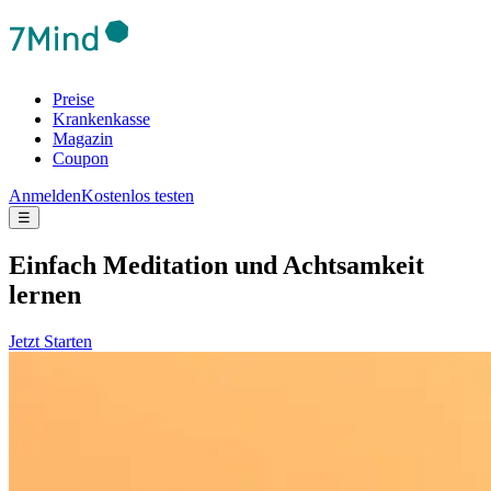
Preise
Krankenkasse
Magazin
Coupon
Anmelden
Kostenlos testen
☰
Ein­fach Medi­ta­tion und Acht­sam­keit
lernen
Jetzt Starten