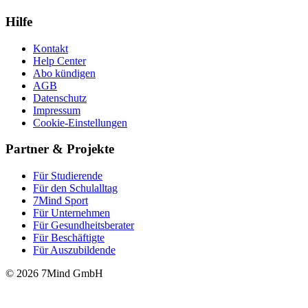
Hilfe
Kontakt
Help Center
Abo kündigen
AGB
Datenschutz
Impressum
Cookie-Einstellungen
Partner & Projekte
Für Stu­die­rende
Für den Schulalltag
7Mind Sport
Für Unter­neh­men
Für Gesund­heits­be­ra­ter
Für Beschäftigte
Für Auszubildende
© 2026 7Mind GmbH