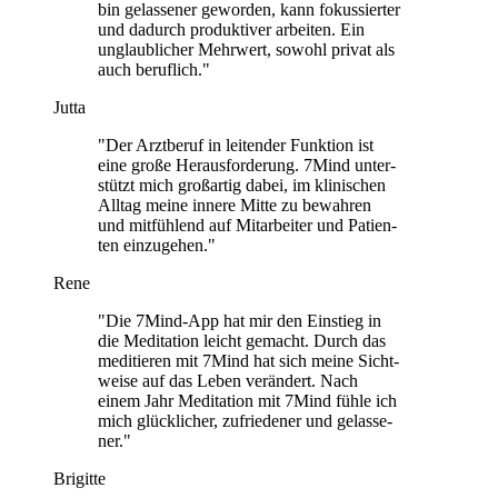
bin gelas­se­ner gewor­den, kann fokus­sier­ter
und dadurch pro­duk­ti­ver arbei­ten. Ein
unglaub­li­cher Mehr­wert, sowohl privat als
auch beruf­lich."
Jutta
"Der Arzt­be­ruf in lei­ten­der Funk­tion ist
eine große Her­aus­for­de­rung. 7Mind unter­
stützt mich groß­ar­tig dabei, im kli­ni­schen
Alltag meine innere Mitte zu bewah­ren
und mit­füh­lend auf Mit­ar­bei­ter und Pati­en­
ten ein­zu­ge­hen."
Rene
"Die 7Mind-App hat mir den Ein­stieg in
die Medi­ta­tion leicht gemacht. Durch das
medi­tie­ren mit 7Mind hat sich meine Sicht­
weise auf das Leben ver­än­dert. Nach
einem Jahr Medi­ta­tion mit 7Mind fühle ich
mich glück­li­cher, zufrie­de­ner und gelas­se­
ner."
Brigitte