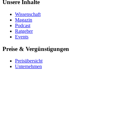
Unsere Inhalte
Wissenschaft
Magazin
Podcast
Ratgeber
Events
Preise & Vergünstigungen
Preisübersicht
Unternehmen
Krankenkasse
Barmer
Für Studierende
Ver­schen­ken
Coupon einlösen
Über uns
Das Team
Impact
Expert:innen
Stellenangebote