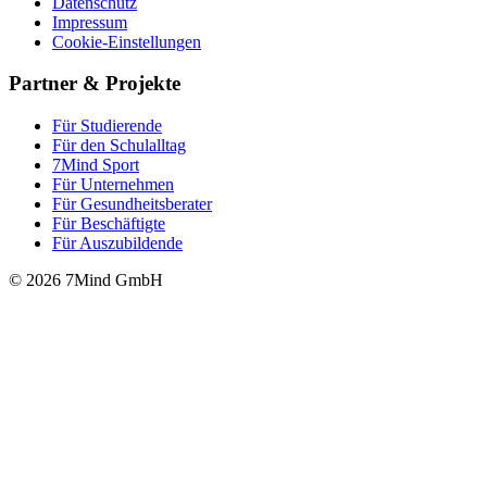
Datenschutz
Impressum
Cookie-Einstellungen
Partner & Projekte
Für Stu­die­rende
Für den Schulalltag
7Mind Sport
Für Unter­neh­men
Für Gesund­heits­be­ra­ter
Für Beschäftigte
Für Auszubildende
© 2026 7Mind GmbH