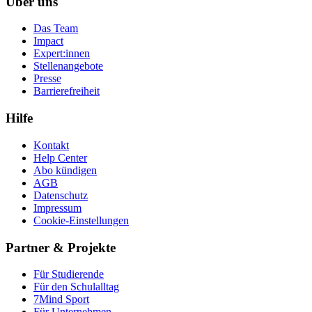
Über uns
Das Team
Impact
Expert:innen
Stellenangebote
Presse
Barrierefreiheit
Hilfe
Kontakt
Help Center
Abo kündigen
AGB
Datenschutz
Impressum
Cookie-Einstellungen
Partner & Projekte
Für Stu­die­rende
Für den Schulalltag
7Mind Sport
Für Unter­neh­men