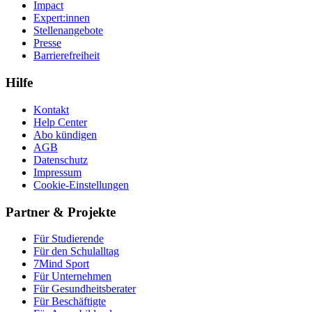
Impact
Expert:innen
Stellenangebote
Presse
Barrierefreiheit
Hilfe
Kontakt
Help Center
Abo kündigen
AGB
Datenschutz
Impressum
Cookie-Einstellungen
Partner & Projekte
Für Stu­die­rende
Für den Schulalltag
7Mind Sport
Für Unter­neh­men
Für Gesund­heits­be­ra­ter
Für Beschäftigte