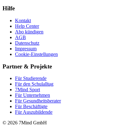
Hilfe
Kontakt
Help Center
Abo kündigen
AGB
Datenschutz
Impressum
Cookie-Einstellungen
Partner & Projekte
Für Stu­die­rende
Für den Schulalltag
7Mind Sport
Für Unter­neh­men
Für Gesund­heits­be­ra­ter
Für Beschäftigte
Für Auszubildende
© 2026 7Mind GmbH