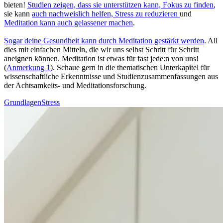
bieten!
Stu­dien zeigen, dass sie unterstützen kann, Fokus zu finden
,
sie kann
auch nachweislich helfen, Stress zu redu­zie­ren
und
Meditation kann auch gelas­se­ner machen
.
Sogar deine Gesund­heit kann durch Medi­ta­tion gestärkt werden
. All
dies mit ein­fa­chen Mit­teln, die wir uns selbst Schritt für Schritt
aneignen können. Meditation ist etwas für fast jede:n von uns!
(
Anmerkung 1
). Schaue gern in die thematischen Unterkapitel für
wissenschaftliche Erkenntnisse und Studienzusammenfassungen aus
der Achtsamkeits- und Meditationsforschung.
Grundlagen
Stress