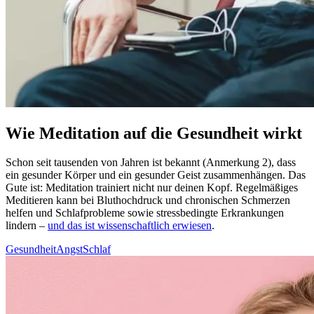
Wie Meditation auf die Gesundheit wirkt
Schon seit tau­sen­den von Jahren ist bekannt (Anmerkung 2), dass
ein gesun­der Körper und ein gesun­der Geist zusam­men­hän­gen. Das
Gute ist: Medi­ta­tion trai­niert nicht nur deinen Kopf. Regel­mä­ßi­ges
Medi­tie­ren kann bei Blut­hoch­druck und chronischen Schmerzen
helfen und Schlaf­pro­ble­me sowie stress­be­ding­te Erkran­kun­gen
lindern –
und das ist wissenschaftlich erwiesen
.
Gesundheit
Angst
Schlaf