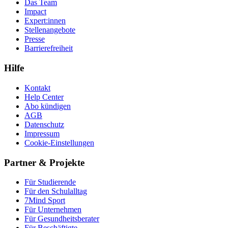
Das Team
Impact
Expert:innen
Stellenangebote
Presse
Barrierefreiheit
Hilfe
Kontakt
Help Center
Abo kündigen
AGB
Datenschutz
Impressum
Cookie-Einstellungen
Partner & Projekte
Für Stu­die­rende
Für den Schulalltag
7Mind Sport
Für Unter­neh­men
Für Gesund­heits­be­ra­ter
Für Beschäftigte