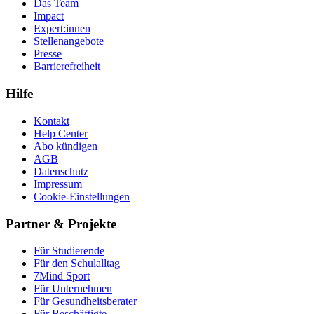
Das Team
Impact
Expert:innen
Stellenangebote
Presse
Barrierefreiheit
Hilfe
Kontakt
Help Center
Abo kündigen
AGB
Datenschutz
Impressum
Cookie-Einstellungen
Partner & Projekte
Für Stu­die­rende
Für den Schulalltag
7Mind Sport
Für Unter­neh­men
Für Gesund­heits­be­ra­ter
Für Beschäftigte