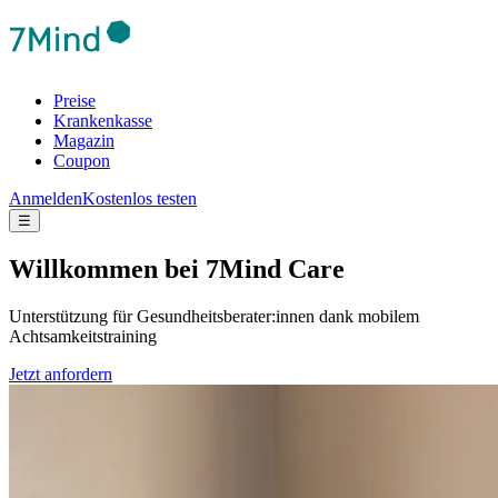
Preise
Krankenkasse
Magazin
Coupon
Anmelden
Kostenlos testen
☰
Will­kom­men bei 7Mind Care
Unterstützung für Gesundheitsberater:innen dank mobilem
Achtsamkeitstraining
Jetzt anfordern