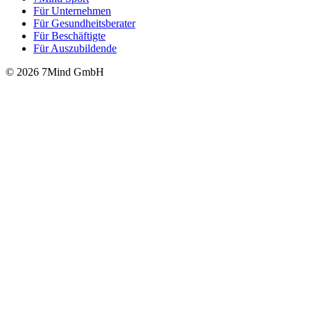
Für Unter­neh­men
Für Gesund­heits­be­ra­ter
Für Beschäftigte
Für Auszubildende
© 2026 7Mind GmbH