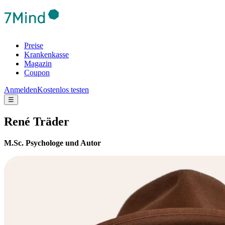
Preise
Krankenkasse
Magazin
Coupon
Anmelden
Kostenlos testen
☰
René Träder
M.Sc. Psychologe und Autor