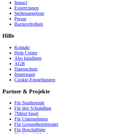
Impact
Expert:innen
Stellenangebote
Presse
Barrierefreiheit
Hilfe
Kontakt
Help Center
Abo kündigen
AGB
Datenschutz
Impressum
Cookie-Einstellungen
Partner & Projekte
Für Stu­die­rende
Für den Schulalltag
7Mind Sport
Für Unter­neh­men
Für Gesund­heits­be­ra­ter
Für Beschäftigte