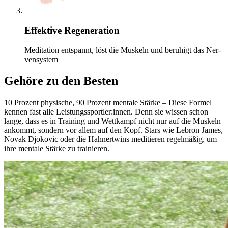
Effektive Regeneration
Medi­ta­tion entspannt, löst die Mus­keln und beruhigt das Ner­
ven­sys­tem
Gehöre zu den Besten
10 Pro­zent phy­si­sche, 90 Pro­zent men­tale Stärke – Diese Formel
kennen fast alle Leis­tungs­sport­ler:innen. Denn sie wissen schon
lange, dass es in Trai­ning und Wett­kampf nicht nur auf die Mus­keln
ankommt, son­dern vor allem auf den Kopf. Stars wie Lebron James,
Novak Djo­ko­vic oder die Hah­nert­wins medi­tie­ren regel­mä­ßig, um
ihre men­tale Stärke zu trai­nie­ren.