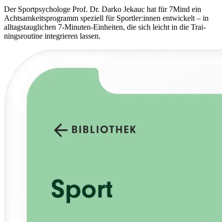
Der Sport­psy­cho­loge Prof. Dr. Darko Jekauc hat für 7Mind ein
Acht­sam­keits­pro­gramm spe­zi­ell für Sportler:innen ent­wi­ckelt – in
all­tags­taug­li­chen 7-Minu­ten-Ein­hei­ten, die sich leicht in die Trai­
nings­rou­tine inte­grie­ren lassen.