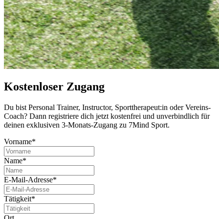
Kostenloser Zugang
Du bist Per­so­nal Trai­ner, Instruc­tor, Sport­the­ra­peut:in oder Ver­eins-
Coach? Dann regis­triere dich jetzt kos­ten­frei und unver­bind­lich für
deinen exklu­si­ven 3-Monats-Zugang zu 7Mind Sport.
Vorname*
Name*
E-Mail-Adresse*
Tätigkeit*
Ort