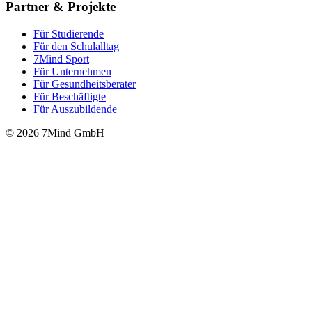
Partner & Projekte
Für Stu­die­rende
Für den Schulalltag
7Mind Sport
Für Unter­neh­men
Für Gesund­heits­be­ra­ter
Für Beschäftigte
Für Auszubildende
© 2026 7Mind GmbH