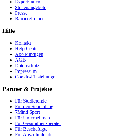
Expert:innen
Stellenangebote
Presse
Barrierefreiheit
Hilfe
Kontakt
Help Center
Abo kündigen
AGB
Datenschutz
Impressum
Cookie-Einstellungen
Partner & Projekte
Für Stu­die­rende
Für den Schulalltag
7Mind Sport
Für Unter­neh­men
Für Gesund­heits­be­ra­ter
Für Beschäftigte
Für Auszubildende