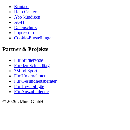
Kontakt
Help Center
Abo kündigen
AGB
Datenschutz
Impressum
Cookie-Einstellungen
Partner & Projekte
Für Stu­die­rende
Für den Schulalltag
7Mind Sport
Für Unter­neh­men
Für Gesund­heits­be­ra­ter
Für Beschäftigte
Für Auszubildende
© 2026 7Mind GmbH