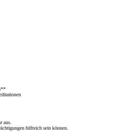
s**
editationen
r aus.
rächtigungen hilfreich sein können.