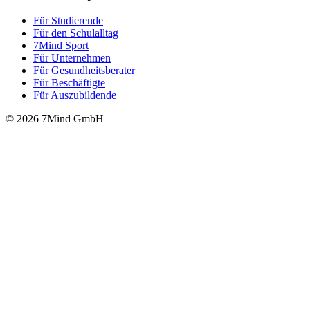
Für Stu­die­rende
Für den Schulalltag
7Mind Sport
Für Unter­neh­men
Für Gesund­heits­be­ra­ter
Für Beschäftigte
Für Auszubildende
© 2026 7Mind GmbH