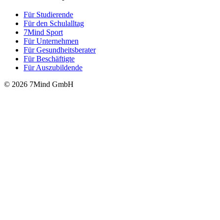
Für Stu­die­rende
Für den Schulalltag
7Mind Sport
Für Unter­neh­men
Für Gesund­heits­be­ra­ter
Für Beschäftigte
Für Auszubildende
© 2026 7Mind GmbH