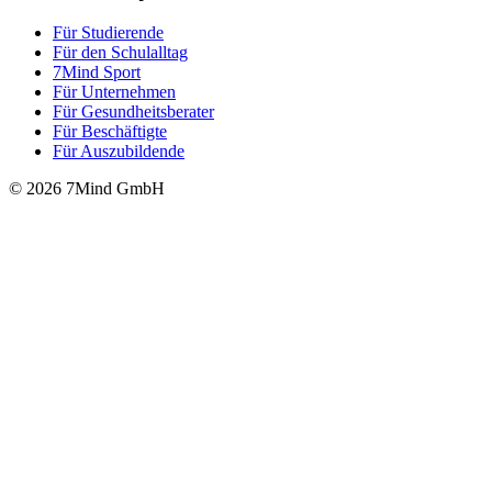
Für Stu­die­rende
Für den Schulalltag
7Mind Sport
Für Unter­neh­men
Für Gesund­heits­be­ra­ter
Für Beschäftigte
Für Auszubildende
© 2026 7Mind GmbH