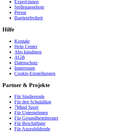
Expert:innen
Stellenangebote
Presse
Barrierefreiheit
Hilfe
Kontakt
Help Center
Abo kündigen
AGB
Datenschutz
Impressum
Cookie-Einstellungen
Partner & Projekte
Für Stu­die­rende
Für den Schulalltag
7Mind Sport
Für Unter­neh­men
Für Gesund­heits­be­ra­ter
Für Beschäftigte
Für Auszubildende