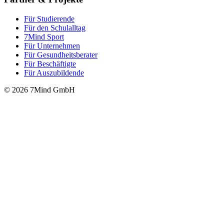
Für Stu­die­rende
Für den Schulalltag
7Mind Sport
Für Unter­neh­men
Für Gesund­heits­be­ra­ter
Für Beschäftigte
Für Auszubildende
© 2026 7Mind GmbH