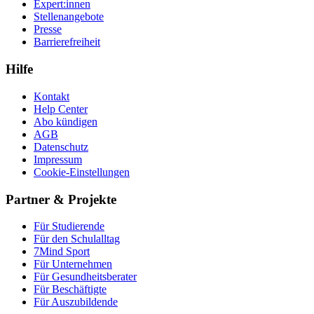
Expert:innen
Stellenangebote
Presse
Barrierefreiheit
Hilfe
Kontakt
Help Center
Abo kündigen
AGB
Datenschutz
Impressum
Cookie-Einstellungen
Partner & Projekte
Für Stu­die­rende
Für den Schulalltag
7Mind Sport
Für Unter­neh­men
Für Gesund­heits­be­ra­ter
Für Beschäftigte
Für Auszubildende