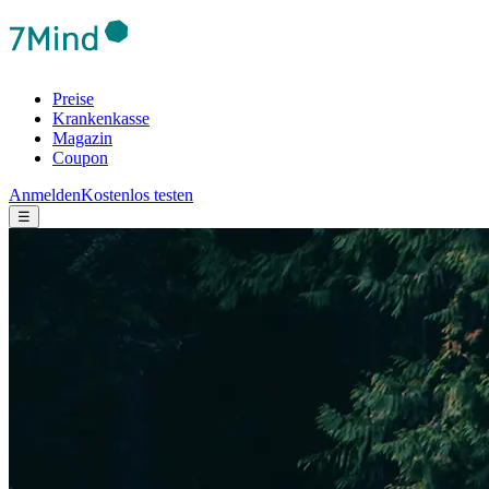
Preise
Krankenkasse
Magazin
Coupon
Anmelden
Kostenlos testen
☰