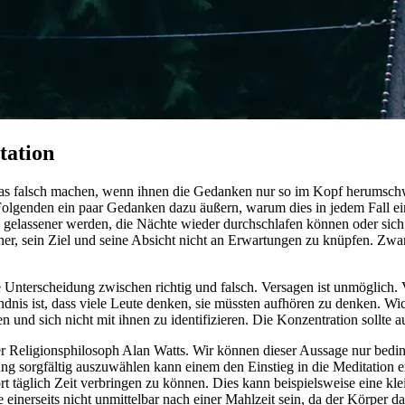
tation
as falsch machen, wenn ihnen die Gedanken nur so im Kopf herumschwi
Folgenden ein paar Gedanken dazu äußern, warum dies in jedem Fall ein
 gelassener werden, die Nächte wieder durchschlafen können oder sich jü
h daher, sein Ziel und seine Absicht nicht an Erwartungen zu knüpfen. Z
e Unterscheidung zwischen richtig und falsch. Versagen ist unmöglich. V
dnis ist, dass viele Leute denken, sie müssten aufhören zu denken. Wic
und sich nicht mit ihnen zu identifizieren. Die Konzentration sollte au
 der Religionsphilosoph Alan Watts. Wir können dieser Aussage nur bed
g sorgfältig auszuwählen kann einem den Einstieg in die Meditation erl
dort täglich Zeit verbringen zu können. Dies kann beispielsweise eine 
e einerseits nicht unmittelbar nach einer Mahlzeit sein, da der Körper d