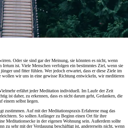
rren. Oder sie sind gar der Meinung, sie könnten es nicht, wenn
 Irrtum ist. Viele Menschen verfolgen ein bestimmtes Ziel, wenn sie
nger und fitter fühlen. Wer jedoch erwartet, dass er diese Ziele im
war wollen wir uns in eine gewisse Richtung entwickeln, wir meditieren
ielmehr erfährt jeder Meditation individuell. Im Laufe der Zeit
htig ist daher, zu erkennen, dass es nicht darum geht, Gedanken, die
f einem selbst liegen.
ingt zustimmen. Auf mit der Meditationspraxis Erfahrene mag das
eichtern. So sollten Anfänger zu Beginn einen Ort für ihre
kleine Meditationsecke in der eigenen Wohnung sein. Außerdem sollte
ann zu sehr mit der Verdauung beschäftigt ist, andererseits nicht, wenn