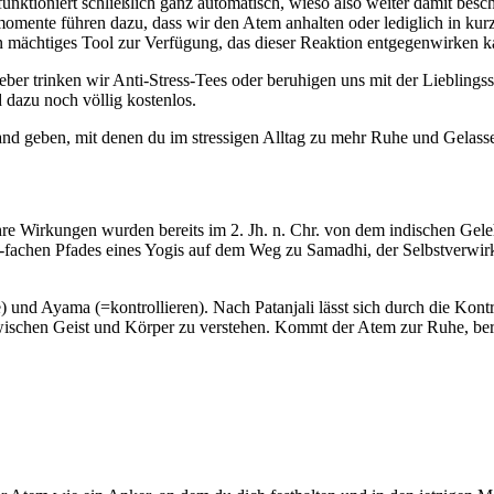
 funktioniert schließlich ganz automatisch, wieso also weiter damit be
smomente führen dazu, dass wir den Atem anhalten oder lediglich in ku
ein mächtiges Tool zur Verfügung, das dieser Reaktion entgegenwirken 
eber trinken wir Anti-Stress-Tees oder beruhigen uns mit der Lieblings
d dazu noch völlig kostenlos.
nd geben, mit denen du im stressigen Alltag zu mehr Ruhe und Gelassenh
e Wirkungen wurden bereits im 2. Jh. n. Chr. von dem indischen Geleh
-fachen Pfades eines Yogis auf dem Weg zu Samadhi, der Selbstverwirk
und Ayama (=kontrollieren). Nach Patanjali lässt sich durch die Kontr
wischen Geist und Körper zu verstehen. Kommt der Atem zur Ruhe, ber