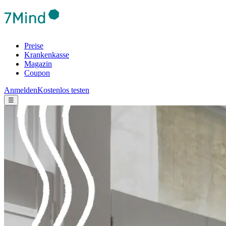
Preise
Krankenkasse
Magazin
Coupon
Anmelden
Kostenlos testen
☰