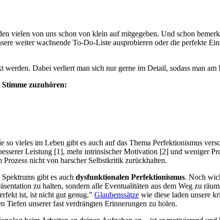
den vielen von uns schon von klein auf mitgegeben. Und schon bemerk
ere weiter wachsende To-Do-Liste ausprobieren oder die perfekte Einric
rfekt werden. Dabei verliert man sich nur gerne im Detail, sodass man
n Stimme zuzuhören:
so vieles im Leben gibt es auch auf das Thema Perfektionismus versc
besserer Leistung [1], mehr intrinsischer Motivation [2] und weniger Pr
m Prozess nicht von harscher Selbstkritik zurückhalten.
s Spektrums gibt es auch
dysfunktionalen Perfektionismus
. Noch wich
äsentation zu halten, sondern alle Eventualitäten aus dem Weg zu räumen
rfekt ist, ist nicht gut genug.”
Glaubenssätze
wie diese laden unsere kr
den Tiefen unserer fast verdrängten Erinnerungen zu holen.