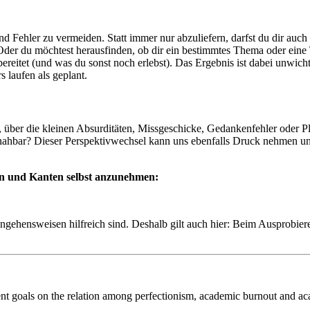
 und Fehler zu vermeiden. Statt immer nur abzuliefern, darfst du dir au
der du möchtest herausfinden, ob dir ein bestimmtes Thema oder eine 
ereitet (und was du sonst noch erlebst). Das Ergebnis ist dabei unwicht
 laufen als geplant.
 über die kleinen Absurditäten, Missgeschicke, Gedankenfehler oder
nahbar? Dieser Perspektivwechsel kann uns ebenfalls Druck nehmen un
ken und Kanten selbst anzunehmen:
ehensweisen hilfreich sind. Deshalb gilt auch hier: Beim Ausprobiere
ent goals on the relation among perfectionism, academic burnout and a