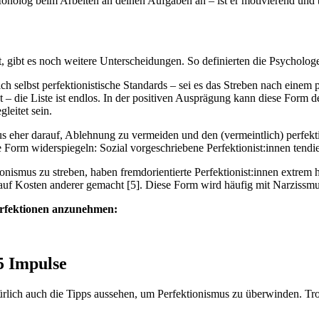
er Monolog beim Arbeiten an deinen Aufgaben an – ist er motivierend und
ht, gibt es noch weitere Unterscheidungen. So definierten die Psycholo
h selbst perfektionistische Standards – sei es das Streben nach einem 
t – die Liste ist endlos. In der positiven Ausprägung kann diese Form 
gleitet sein.
us eher darauf, Ablehnung zu vermeiden und den (vermeintlich) perfe
orm widerspiegeln: Sozial vorgeschriebene Perfektionist:innen tendie
tionismus zu streben, haben fremdorientierte Perfektionist:innen extre
h auf Kosten anderer gemacht [5]. Diese Form wird häufig mit Narzissmu
perfektionen anzunehmen:
5 Impulse
ürlich auch die Tipps aussehen, um Perfektionismus zu überwinden. Tr