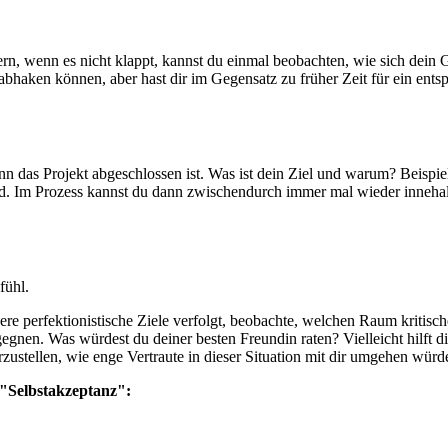
gern, wenn es nicht klappt, kannst du einmal beobachten, wie sich dein 
abhaken können, aber hast dir im Gegensatz zu früher Zeit für ein ent
ann das Projekt abgeschlossen ist. Was ist dein Ziel und warum? Beisp
d. Im Prozess kannst du dann zwischendurch immer mal wieder innehalten
fühl.
ere perfektionistische Ziele verfolgt, beobachte, welchen Raum kriti
gegnen. Was würdest du deiner besten Freundin raten? Vielleicht hilf
ustellen, wie enge Vertraute in dieser Situation mit dir umgehen würd
 "Selbstakzeptanz":