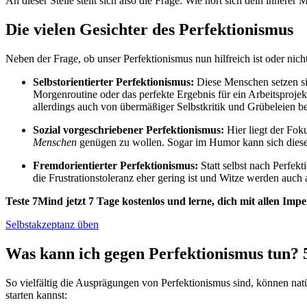
An dieser Stelle stellt sich also die Frage: Wie hört sich dein inner
Die vielen Gesichter des Perfektionismus
Neben der Frage, ob unser Perfektionismus nun hilfreich ist oder nic
Selbstorientierter Perfektionismus:
Diese Menschen setzen sic
Morgenroutine oder das perfekte Ergebnis für ein Arbeitsprojek
allerdings auch von übermäßiger Selbstkritik und Grübeleien be
Sozial vorgeschriebener Perfektionismus:
Hier liegt der Fok
Menschen
genügen zu wollen. Sogar im Humor kann sich diese F
Fremdorientierter Perfektionismus:
Statt selbst nach Perfek
die Frustrationstoleranz eher gering ist und Witze werden auc
Teste 7Mind jetzt 7 Tage kostenlos und lerne, dich mit allen Im
Selbstakzeptanz üben
Was kann ich gegen Perfektionismus tun? 
So vielfältig die Ausprägungen von Perfektionismus sind, können nat
starten kannst: