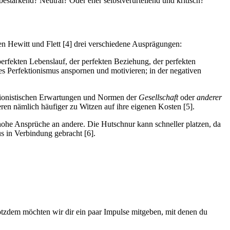
 bestärkend? Neutral? Oder eher selbstverurteilend und kritisch?
gen Hewitt und Flett [4] drei verschiedene Ausprägungen:
perfekten Lebenslauf, der perfekten Beziehung, der perfekten
des Perfektionismus anspornen und motivieren; in der negativen
ktionistischen Erwartungen und Normen der
Gesellschaft
oder
anderer
ren nämlich häufiger zu Witzen auf ihre eigenen Kosten [5].
m hohe Ansprüche an andere. Die Hutschnur kann schneller platzen, da
s in Verbindung gebracht [6].
otzdem möchten wir dir ein paar Impulse mitgeben, mit denen du