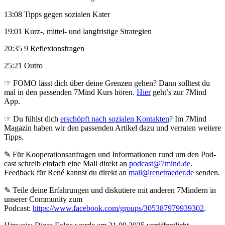
13:08 Tipps gegen sozialen Kater
19:01 Kurz-, mittel- und langfristige Strategien
20:35 9 Reflexionsfragen
25:21 Outro
☞ FOMO lässt dich über deine Grenzen gehen? Dann solltest du
mal in den passenden 7Mind Kurs hören.
Hier
geht’s zur 7Mind
App.
☞ Du fühlst dich
erschöpft nach sozialen Kontakten
? Im 7Mind
Magazin haben wir den passenden Artikel dazu und verraten weitere
Tipps.
✎ Für Koope­ra­ti­ons­an­fra­gen und Infor­ma­tio­nen rund um den Pod­
cast schreib ein­fach eine Mail direkt an
podcast@7mind.de
.
Feedback für René kannst du direkt an
mail@renetraeder.de
senden.
✎ Teile deine Erfahrungen und diskutiere mit anderen 7Mindern in
unserer Community zum
Podcast:
https://www.facebook.com/groups/305387979939302
.