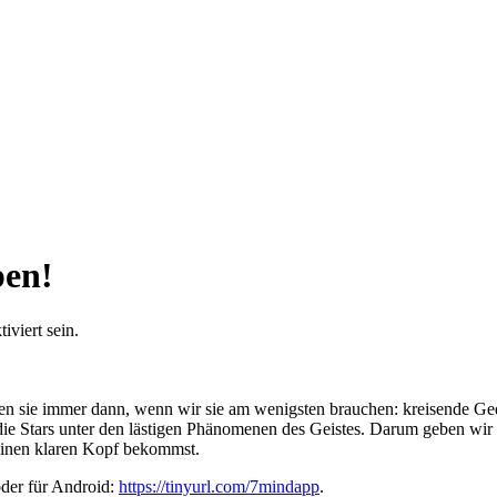
pen!
viert sein.
mmen sie immer dann, wenn wir sie am wenigsten brauchen: kreisende 
die Stars unter den lästigen Phänomenen des Geistes. Darum geben wir
 einen klaren Kopf bekommst.
oder für Android:
https://tinyurl.com/7mindapp
.