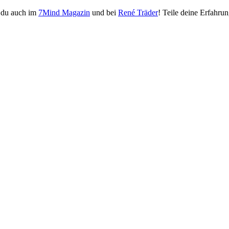
 du auch im
7Mind Magazin
und bei
René Träder
! Teile deine Erfahru