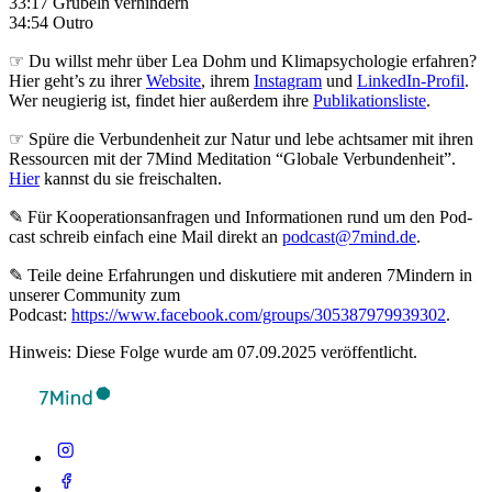
33:17 Grübeln verhindern
34:54 Outro
☞ Du willst mehr über Lea Dohm und Klimapsychologie erfahren?
Hier geht’s zu ihrer
Website
, ihrem
Instagram
und
LinkedIn-Profil
.
Wer neugierig ist, findet hier außerdem ihre
Publikationsliste
.
☞ Spüre die Verbundenheit zur Natur und lebe achtsamer mit ihren
Ressourcen mit der 7Mind Meditation “Globale Verbundenheit”.
Hier
kannst du sie freischalten.
✎ Für Koope­ra­ti­ons­an­fra­gen und Infor­ma­tio­nen rund um den Pod­
cast schreib ein­fach eine Mail direkt an
podcast@7mind.de
.
✎ Teile deine Erfahrungen und diskutiere mit anderen 7Mindern in
unserer Community zum
Podcast:
https://www.facebook.com/groups/305387979939302
.
Hinweis: Diese Folge wurde am 07.09.2025 veröffentlicht.