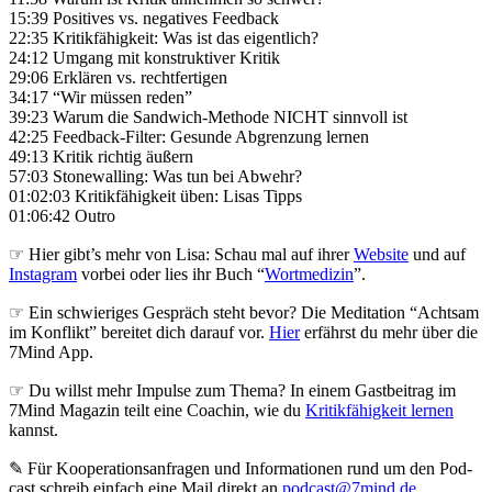
15:39 Positives vs. negatives Feedback
22:35 Kritikfähigkeit: Was ist das eigentlich?
24:12 Umgang mit konstruktiver Kritik
29:06 Erklären vs. rechtfertigen
34:17 “Wir müssen reden”
39:23 Warum die Sandwich-Methode NICHT sinnvoll ist
42:25 Feedback-Filter: Gesunde Abgrenzung lernen
49:13 Kritik richtig äußern
57:03 Stonewalling: Was tun bei Abwehr?
01:02:03 Kritikfähigkeit üben: Lisas Tipps
01:06:42 Outro
☞ Hier gibt’s mehr von Lisa: Schau mal auf ihrer
Website
und auf
Instagram
vorbei oder lies ihr Buch “
Wortmedizin
”.
☞ Ein schwieriges Gespräch steht bevor? Die Meditation “Achtsam
im Konflikt” bereitet dich darauf vor.
Hier
erfährst du mehr über die
7Mind App.
☞ Du willst mehr Impulse zum Thema? In einem Gastbeitrag im
7Mind Magazin teilt eine Coachin, wie du
Kritikfähigkeit lernen
kannst.
✎ Für Koope­ra­ti­ons­an­fra­gen und Infor­ma­tio­nen rund um den Pod­
cast schreib ein­fach eine Mail direkt an
podcast@7mind.de
.