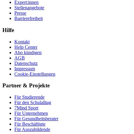
Expert:innen
Stellenangebote
Presse
Barrierefreiheit
Hilfe
Kontakt
Help Center
Abo kündigen
AGB
Datenschutz
Impressum
Cookie-Einstellungen
Partner & Projekte
Für Stu­die­rende
Für den Schulalltag
7Mind Sport
Für Unter­neh­men
Für Gesund­heits­be­ra­ter
Für Beschäftigte
Für Auszubildende