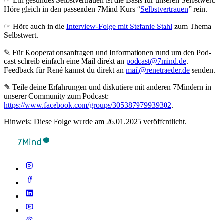
☞ Ein gesundes Selbstvertrauen ist die Basis für unseren Selbstwert.
Höre gleich in den passenden 7Mind Kurs “
Selbstvertrauen
” rein.
☞ Höre auch in die
Interview-Folge mit Stefanie Stahl
zum Thema
Selbstwert.
✎ Für Koope­ra­ti­ons­an­fra­gen und Infor­ma­tio­nen rund um den Pod­
cast schreib ein­fach eine Mail direkt an
podcast@7mind.de
.
Feedback für René kannst du direkt an
mail@renetraeder.de
senden.
✎ Teile deine Erfahrungen und diskutiere mit anderen 7Mindern in
unserer Community zum Podcast:
https://www.facebook.com/groups/305387979939302
.
Hinweis: Diese Folge wurde am 26.01.2025 veröffentlicht.