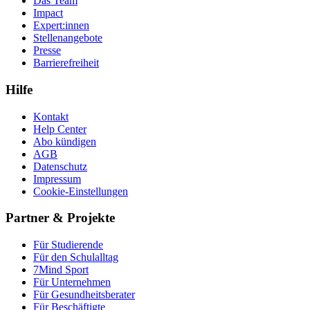
Das Team
Impact
Expert:innen
Stellenangebote
Presse
Barrierefreiheit
Hilfe
Kontakt
Help Center
Abo kündigen
AGB
Datenschutz
Impressum
Cookie-Einstellungen
Partner & Projekte
Für Stu­die­rende
Für den Schulalltag
7Mind Sport
Für Unter­neh­men
Für Gesund­heits­be­ra­ter
Für Beschäftigte